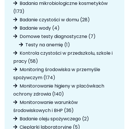
produktów
Badania mikrobiologiczne kosmetyków
173
173
produkty
28
Badanie czystości w domu
28
produktów
4
Badanie wody
4
produkty
7
Domowe testy diagnostyczne
7
produktów
1
Testy na anemię
1
produkt
Kontrola czystości w przedszkolu, szkole i
58
pracy
58
produktów
Monitoring środowiska w przemyśle
174
spożywczym
174
produkty
Monitorowanie higieny w placówkach
140
ochrony zdrowia
140
produktów
Monitorowanie warunków
36
środowiskowych i BHP
36
produktów
2
Badanie oleju spożywczego
2
produkty
5
Cieplarki laboratoryjne
5