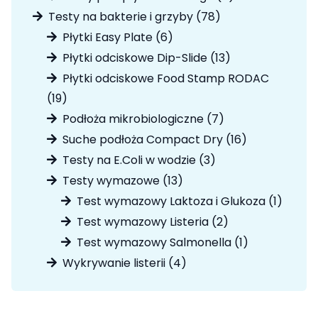
produktów
78
Testy na bakterie i grzyby
78
produktów
6
Płytki Easy Plate
6
produktów
13
Płytki odciskowe Dip-Slide
13
produktów
Płytki odciskowe Food Stamp RODAC
19
19
produktów
7
Podłoża mikrobiologiczne
7
produktów
16
Suche podłoża Compact Dry
16
produktów
3
Testy na E.Coli w wodzie
3
produkty
13
Testy wymazowe
13
produktów
1
Test wymazowy Laktoza i Glukoza
1
produk
2
Test wymazowy Listeria
2
produkty
1
Test wymazowy Salmonella
1
produkt
4
Wykrywanie listerii
4
produkty