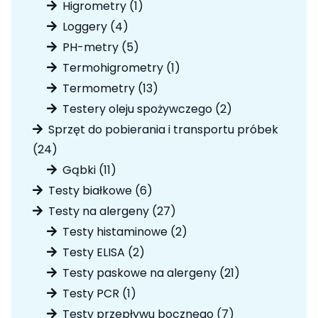
produkt
1
Higrometry
1
produkt
4
Loggery
4
produkty
5
PH-metry
5
produktów
1
Termohigrometry
1
produkt
13
Termometry
13
produktów
2
Testery oleju spożywczego
2
produkty
Sprzęt do pobierania i transportu próbek
24
24
produkty
11
Gąbki
11
produktów
6
Testy białkowe
6
produktów
27
Testy na alergeny
27
produktów
2
Testy histaminowe
2
produkty
2
Testy ELISA
2
produkty
21
Testy paskowe na alergeny
21
produktów
1
Testy PCR
1
produkt
7
Testy przepływu bocznego
7