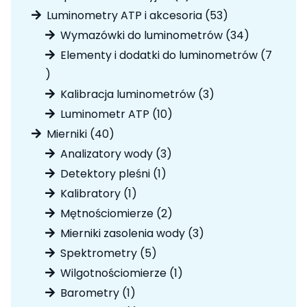
produktów
53
Luminometry ATP i akcesoria
53
produkty
34
Wymazówki do luminometrów
34
produkty
Elementy i dodatki do luminometrów
7
7
produktów
3
Kalibracja luminometrów
3
produkty
10
Luminometr ATP
10
produktów
40
Mierniki
40
produktów
3
Analizatory wody
3
produkty
1
Detektory pleśni
1
produkt
1
Kalibratory
1
produkt
2
Mętnościomierze
2
produkty
3
Mierniki zasolenia wody
3
produkty
5
Spektrometry
5
produktów
1
Wilgotnościomierze
1
produkt
1
Barometry
1