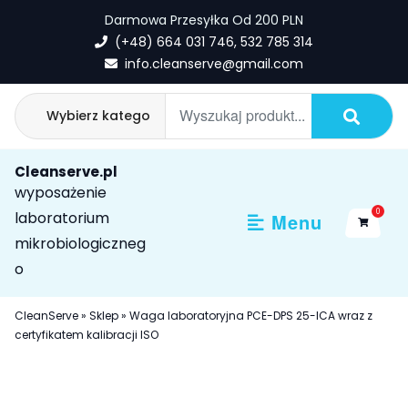
Skip
Darmowa Przesyłka Od 200 PLN
to
(+48) 664 031 746, 532 785 314
content
info.cleanserve@gmail.com
Cleanserve.pl
wyposażenie
0
laboratorium
Menu
mikrobiologiczneg
o
CleanServe
»
Sklep
»
Waga laboratoryjna PCE-DPS 25-ICA wraz z
certyfikatem kalibracji ISO