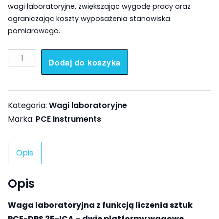
wagi laboratoryjne, zwiększając wygodę pracy oraz
ograniczając koszty wyposażenia stanowiska
pomiarowego.
ilość
Dodaj do koszyka
Waga
laboratoryjna
PCE-
Kategoria:
Wagi laboratoryjne
DPS
Marka:
PCE Instruments
25-
ICA
wraz
Opis
z
certyfikatem
Opis
kalibracji
Waga laboratoryjna z funkcją liczenia sztuk
ISO
PCE-DPS 25-ICA – dwie platformy wagowe,